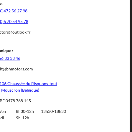
 :
(0)472 56 27 98
(0)6 70 54 95 78
tors@outlook.fr
nique :
56 33 33 46
it@bhmotors.com
106 Chaussée du Risquons-tout
 Mouscron (Belgique)
BE 0478 768 145
Ven
8h30-12h
13h30-18h30
di
9h-12h