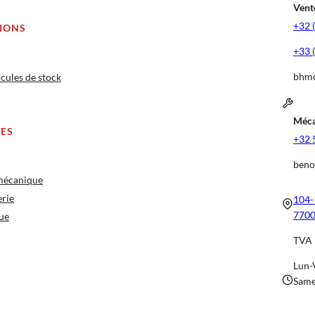
Vente
+32 
IONS
+33 
bhmo
cules de stock
Méca
CES
+32 
beno
 mécanique
erie
104-
7700
ue
TVA 
Lun-
Same