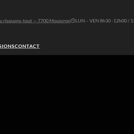
u risquons-tout — 7700 Mouscron
LUN – VEN 8h30 -12h00 / 
SIONS
CONTACT