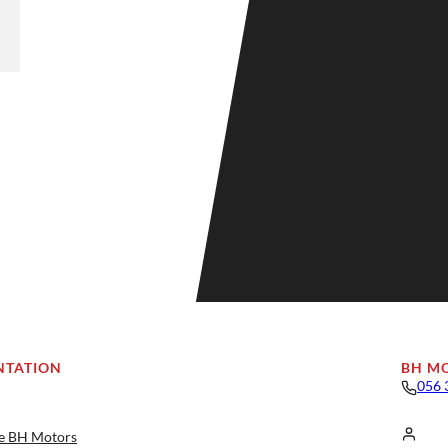
NTATION
BH M
056 
ge BH Motors