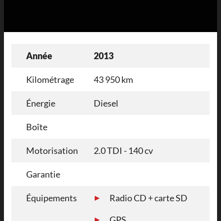
Année
2013
Kilométrage
43 950 km
Énergie
Diesel
Boîte
Motorisation
2.0 TDI - 140 cv
Garantie
Équipements
Radio CD + carte SD
GPS