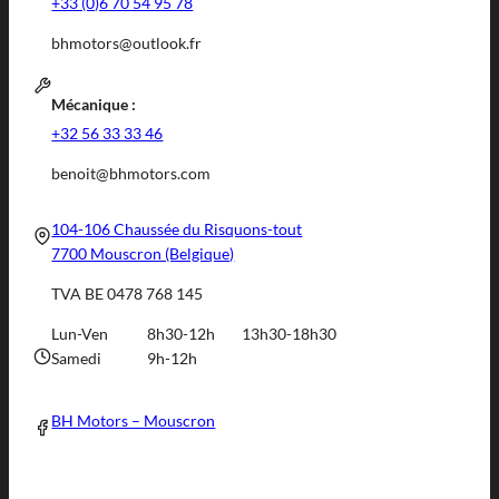
+33 (0)6 70 54 95 78
bhmotors@outlook.fr
Mécanique :
+32 56 33 33 46
benoit@bhmotors.com
104-106 Chaussée du Risquons-tout
7700 Mouscron (Belgique)
TVA BE 0478 768 145
Lun-Ven
8h30-12h
13h30-18h30
Samedi
9h-12h
BH Motors – Mouscron