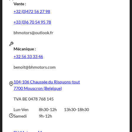
Vente :
+32 (0)472 56 27 98
+33 (0)6 70 54 95 78
bhmotors@outlook.fr
Mécanique :
+32 56 33 33 46
benoit@bhmotors.com
104-106 Chaussée du Risquons-tout
7700 Mouscron (Belgique)
TVA BE 0478 768 145
Lun-Ven
8h30-12h
13h30-18h30
Samedi
9h-12h