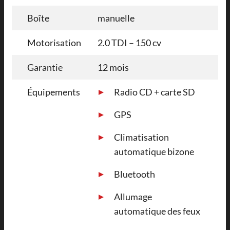
Boîte
manuelle
Motorisation
2.0 TDI – 150 cv
Garantie
12 mois
Équipements
Radio CD + carte SD
GPS
Climatisation
automatique bizone
Bluetooth
Allumage
automatique des feux