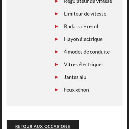
Régulateur de vitesse
Limiteur de vitesse
Radars de recul
Hayon électrique
4 modes de conduite
Vitres électriques
Jantes alu
Feux xénon
RETOUR AUX OCCASIONS