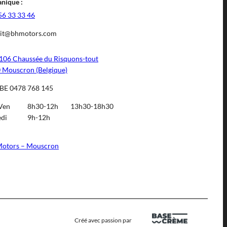
nique :
56 33 33 46
it@bhmotors.com
106 Chaussée du Risquons-tout
 Mouscron (Belgique)
BE 0478 768 145
Ven
8h30-12h
13h30-18h30
di
9h-12h
otors – Mouscron
Créé avec passion par