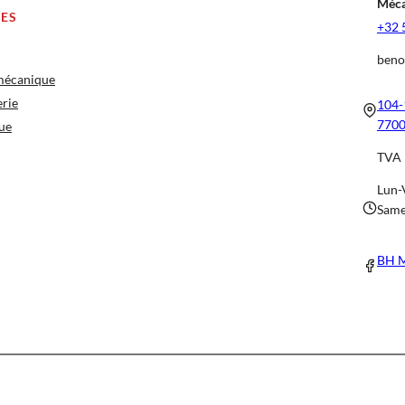
Méca
CES
+32 
beno
 mécanique
erie
104-
7700
ue
TVA 
Lun-
Same
BH M