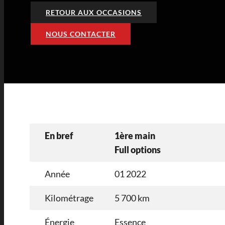
RETOUR AUX OCCASIONS
NOUS CONTACTER
En bref
1ère main
Full options
Année
01 2022
Kilométrage
5 700 km
Énergie
Essence