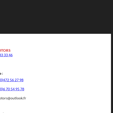
OTORS
33 33 46
 :
(0)472 56 27 98
(0)6 70 54 95 78
tors@outlook.fr