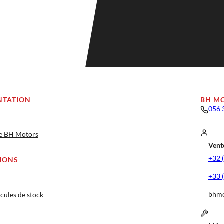
NTATION
BH M
056 
ge BH Motors
Vente
+32 
IONS
+33 
bhmo
cules de stock