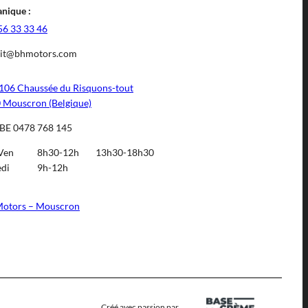
nique :
56 33 33 46
it@bhmotors.com
106 Chaussée du Risquons-tout
 Mouscron (Belgique)
BE 0478 768 145
Ven
8h30-12h
13h30-18h30
di
9h-12h
otors – Mouscron
Créé avec passion par