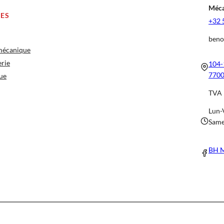
Méca
CES
+32 
beno
 mécanique
erie
104-
7700
ue
TVA 
Lun-
Same
BH M