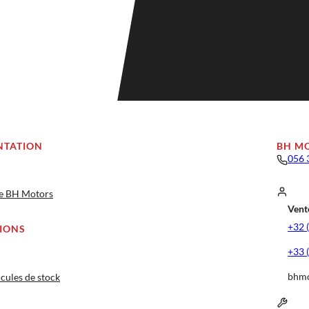
NTATION
BH M
056 
ge BH Motors
Vente
+32 
IONS
+33 
bhmo
cules de stock