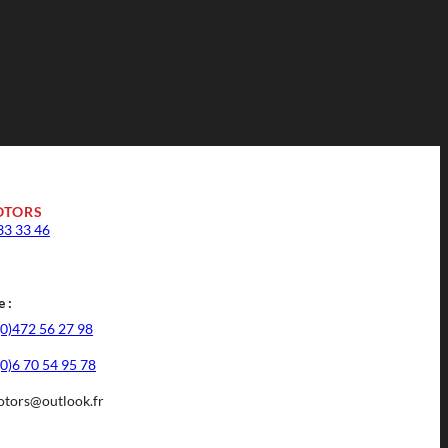
OTORS
33 33 46
 :
(0)472 56 27 98
(0)6 70 54 95 78
tors@outlook.fr