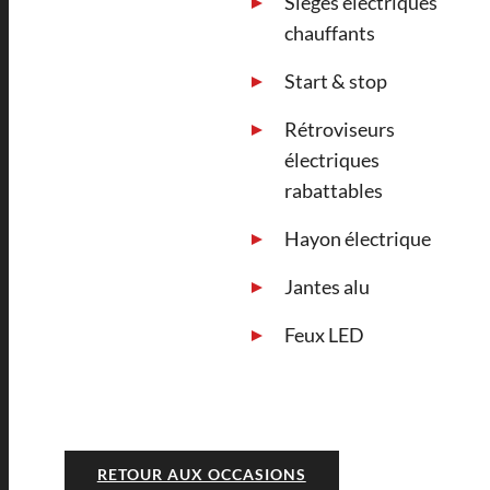
Sièges électriques
chauffants
Start & stop
Rétroviseurs
électriques
rabattables
Hayon électrique
Jantes alu
Feux LED
RETOUR AUX OCCASIONS