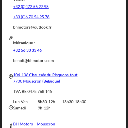
+32 (0)472 56 27 98
+33 (0)6 70 54 95 78
bhmotors@outlook.fr
Mécanique :
+32 56 33 33 46
benoit@bhmotors.com
104-106 Chaussée du Risquons-tout
7700 Mouscron (Belgique)
TVA BE 0478 768 145
Lun-Ven
8h30-12h
13h30-18h30
Samedi
9h-12h
BH Motors – Mouscron