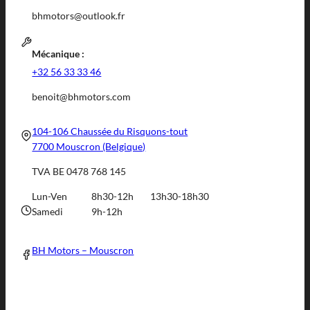
bhmotors@outlook.fr
Mécanique :
+32 56 33 33 46
benoit@bhmotors.com
104-106 Chaussée du Risquons-tout
7700 Mouscron (Belgique)
TVA BE 0478 768 145
Lun-Ven
8h30-12h
13h30-18h30
Samedi
9h-12h
BH Motors – Mouscron