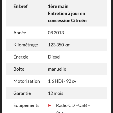
En bref
1ère main
Entretien à jour en
concession Citroën
Année
08 2013
Kilométrage
123 350 km
Énergie
Diesel
Boîte
manuelle
Motorisation
1.6 HDi - 92 cv
Garantie
12 mois
Équipements
Radio CD +USB +
Aux.