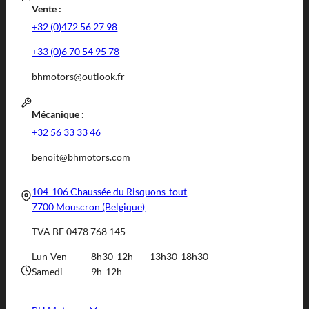
Vente :
+32 (0)472 56 27 98
+33 (0)6 70 54 95 78
bhmotors@outlook.fr
Mécanique :
+32 56 33 33 46
benoit@bhmotors.com
104-106 Chaussée du Risquons-tout
7700 Mouscron (Belgique)
TVA BE 0478 768 145
Lun-Ven
8h30-12h
13h30-18h30
Samedi
9h-12h