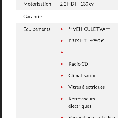
Motorisation
2.2 HDI – 130 cv
Garantie
Équipements
** VÉHICULE TVA **
PRIX HT : 6950 €
Radio CD
Climatisation
Vitres électriques
Rétroviseurs
électriques
Verrouillage centralisé