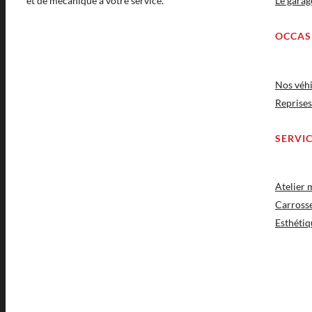
et de mécanique à votre service.
Le gara
OCCAS
Nos véhi
Reprises
SERVI
Atelier
Carross
Esthétiq