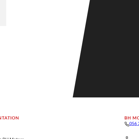
NTATION
BH M
056 