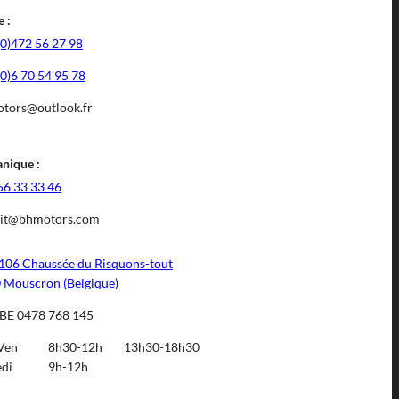
 :
(0)472 56 27 98
(0)6 70 54 95 78
tors@outlook.fr
nique :
56 33 33 46
it@bhmotors.com
106 Chaussée du Risquons-tout
 Mouscron (Belgique)
BE 0478 768 145
Ven
8h30-12h
13h30-18h30
di
9h-12h