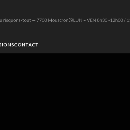
u risquons-tout — 7700 Mouscron
LUN – VEN 8h30 -12h00 / 
SIONS
CONTACT