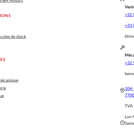
ge BH Motors
Vente
+32 
IONS
+33 
bhmo
cules de stock
Méca
CES
+32 
beno
 mécanique
erie
104-
7700
ue
TVA 
Lun-
Same