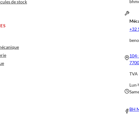
bhmo
cules de stock
Méca
CES
+32 
beno
 mécanique
erie
104-
7700
ue
TVA 
Lun-
Same
BH M