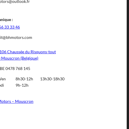
tors@outlook.fr
nique :
56 33 33 46
it@bhmotors.com
106 Chaussée du Risquons-tout
 Mouscron (Belgique)
BE 0478 768 145
Ven
8h30-12h
13h30-18h30
di
9h-12h
otors – Mouscron