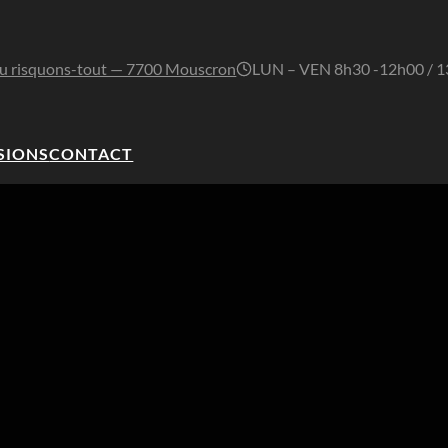
u risquons-tout — 7700 Mouscron
LUN – VEN 8h30 -12h00 / 
SIONS
CONTACT