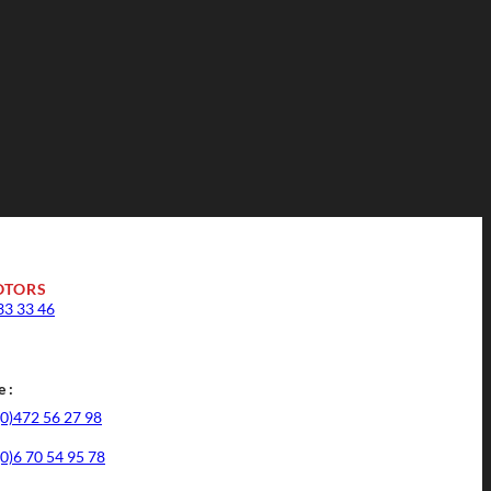
OTORS
33 33 46
 :
(0)472 56 27 98
(0)6 70 54 95 78