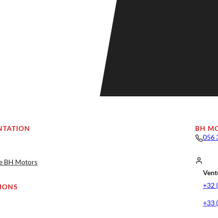
NTATION
BH M
056 
ge BH Motors
Vente
+32 
IONS
+33 