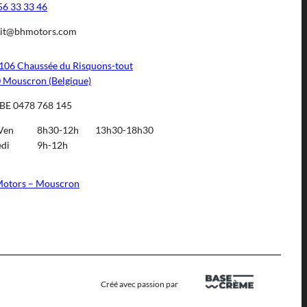
56 33 33 46
it@bhmotors.com
106 Chaussée du Risquons-tout
 Mouscron (Belgique)
BE 0478 768 145
Ven
8h30-12h
13h30-18h30
di
9h-12h
otors – Mouscron
Créé avec passion par