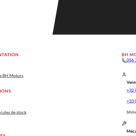
NTATION
BH M
056 
ge BH Motors
Vente
+32 
IONS
+33 
bhmo
cules de stock
Méca
CES