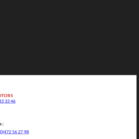
OTORS
33 33 46
 :
(0)472 56 27 98