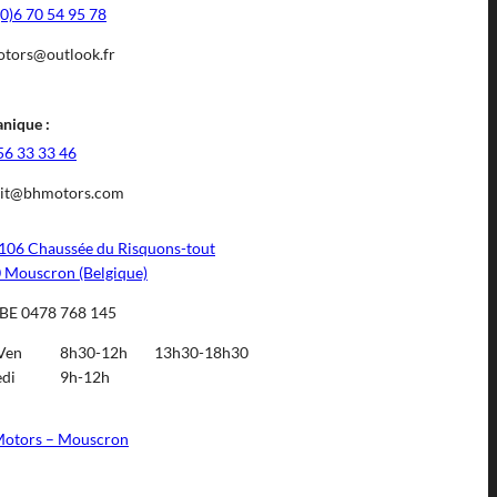
(0)6 70 54 95 78
tors@outlook.fr
nique :
56 33 33 46
it@bhmotors.com
106 Chaussée du Risquons-tout
 Mouscron (Belgique)
BE 0478 768 145
Ven
8h30-12h
13h30-18h30
di
9h-12h
otors – Mouscron