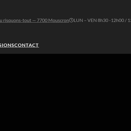
u risquons-tout — 7700 Mouscron
LUN – VEN 8h30 -12h00 / 
SIONS
CONTACT