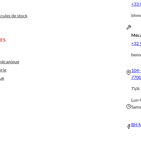
+33 
bhmo
cules de stock
Méca
CES
+32 
beno
 mécanique
erie
104-
7700
ue
TVA 
Lun-
Same
BH M