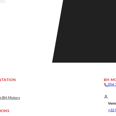
NTATION
BH M
056 
ge BH Motors
Vente
+32 
IONS