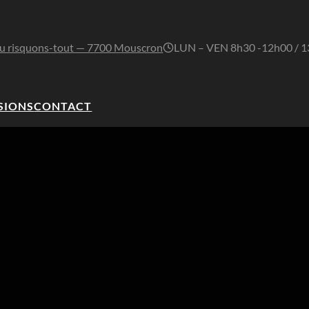
u risquons-tout — 7700 Mouscron
LUN – VEN 8h30 -12h00 / 
SIONS
CONTACT