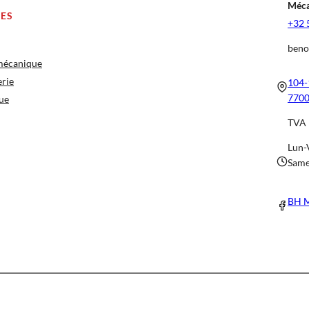
Méca
CES
+32 
beno
 mécanique
erie
104-
7700
ue
TVA 
Lun-
Same
BH M