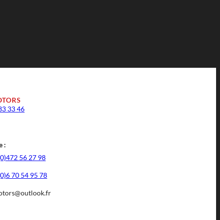
OTORS
33 33 46
 :
(0)472 56 27 98
(0)6 70 54 95 78
tors@outlook.fr