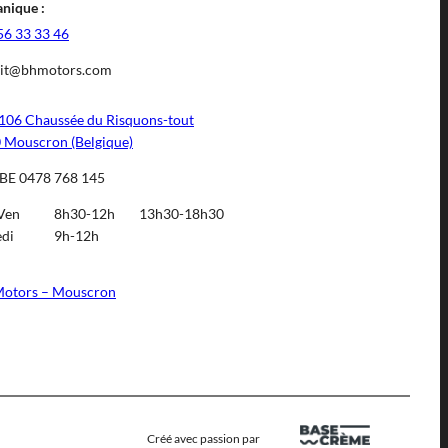
nique :
56 33 33 46
it@bhmotors.com
106 Chaussée du Risquons-tout
 Mouscron (Belgique)
BE 0478 768 145
Ven
8h30-12h
13h30-18h30
di
9h-12h
otors – Mouscron
Créé avec passion par