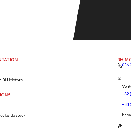
NTATION
BH M
056 
ge BH Motors
Vente
+32 
IONS
+33 
bhmo
cules de stock