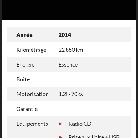
Année
2014
Kilométrage
22 850 km
Énergie
Essence
Boîte
Motorisation
1.2i - 70 cv
Garantie
Équipements
Radio CD
Prise auxiliaire + USB