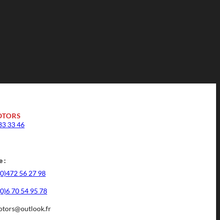
OTORS
33 33 46
 :
(0)472 56 27 98
(0)6 70 54 95 78
tors@outlook.fr