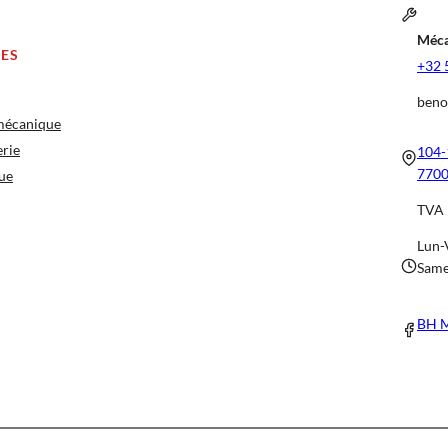
Méca
CES
+32 
beno
 mécanique
erie
104-
7700
ue
TVA 
Lun-
Same
BH M