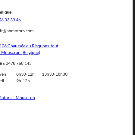
nique :
56 33 33 46
it@bhmotors.com
106 Chaussée du Risquons-tout
 Mouscron (Belgique)
BE 0478 768 145
Ven
8h30-12h
13h30-18h30
di
9h-12h
otors – Mouscron