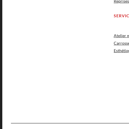
Reprises
SERVI
Atelier
Carross
Esthétiq