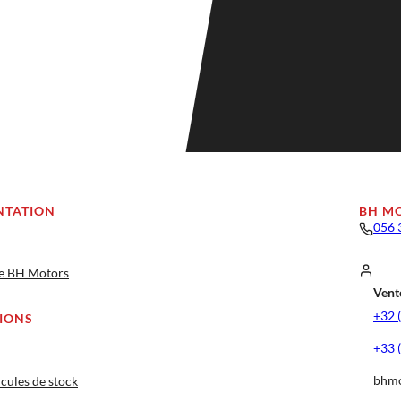
NTATION
BH M
056 
ge BH Motors
Vente
+32 
IONS
+33 
bhmo
cules de stock