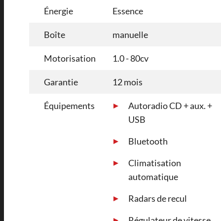
Énergie
Essence
Boîte
manuelle
Motorisation
1.0 - 80cv
Garantie
12 mois
Équipements
Autoradio CD + aux. +
USB
Bluetooth
Climatisation
automatique
Radars de recul
Régulateur de vitesse