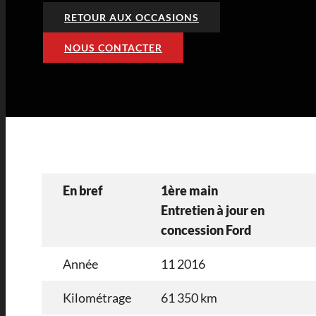
RETOUR AUX OCCASIONS
NOUS CONTACTER
En bref
1ère main
Entretien à jour en
concession Ford
Année
11 2016
Kilométrage
61 350 km