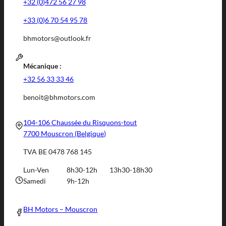
+32 (0)472 56 27 98
+33 (0)6 70 54 95 78
bhmotors@outlook.fr
Mécanique :
+32 56 33 33 46
benoit@bhmotors.com
104-106 Chaussée du Risquons-tout
7700 Mouscron (Belgique)
TVA BE 0478 768 145
Lun-Ven
8h30-12h
13h30-18h30
Samedi
9h-12h
BH Motors – Mouscron