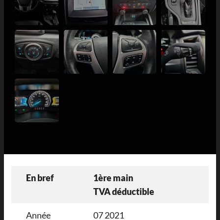
En bref
1ère main
TVA déductible
Année
07 2021