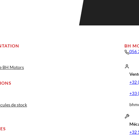
NTATION
BH M
056 
ge BH Motors
Vente
+32 
IONS
+33 
bhmo
cules de stock
Méca
CES
+32 