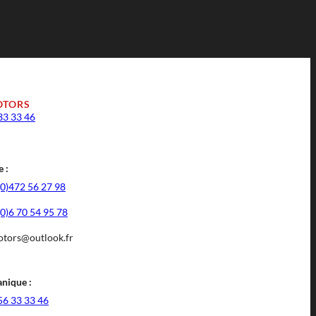
OTORS
33 33 46
 :
(0)472 56 27 98
(0)6 70 54 95 78
tors@outlook.fr
nique :
56 33 33 46