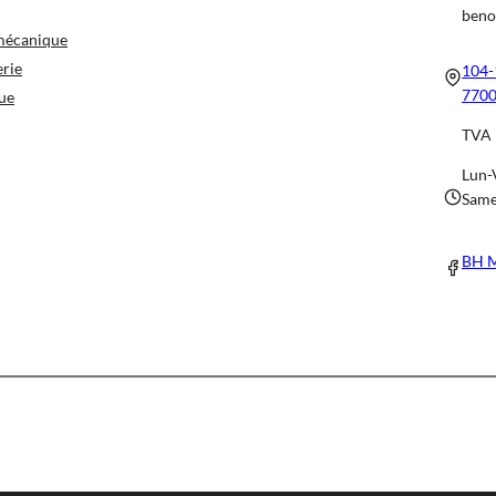
beno
 mécanique
erie
104-
7700
ue
TVA 
Lun-
Same
BH M