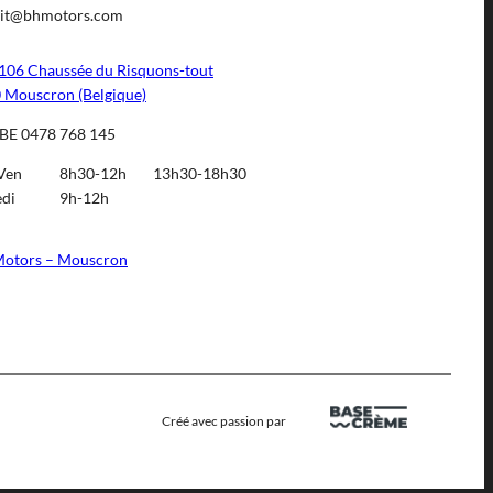
it@bhmotors.com
106 Chaussée du Risquons-tout
 Mouscron (Belgique)
BE 0478 768 145
Ven
8h30-12h
13h30-18h30
di
9h-12h
otors – Mouscron
Créé avec passion par