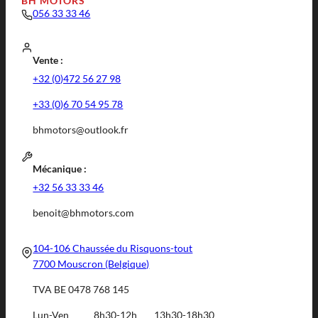
BH MOTORS
056 33 33 46
Vente :
+32 (0)472 56 27 98
+33 (0)6 70 54 95 78
bhmotors@outlook.fr
Mécanique :
+32 56 33 33 46
benoit@bhmotors.com
104-106 Chaussée du Risquons-tout
7700 Mouscron (Belgique)
TVA BE 0478 768 145
Lun-Ven
8h30-12h
13h30-18h30