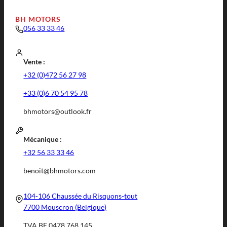
BH MOTORS
056 33 33 46
Vente :
+32 (0)472 56 27 98
+33 (0)6 70 54 95 78
bhmotors@outlook.fr
Mécanique :
+32 56 33 33 46
benoit@bhmotors.com
104-106 Chaussée du Risquons-tout
7700 Mouscron (Belgique)
TVA BE 0478 768 145