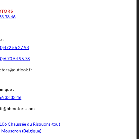
OTORS
33 33 46
 :
(0)472 56 27 98
(0)6 70 54 95 78
tors@outlook.fr
nique :
56 33 33 46
it@bhmotors.com
106 Chaussée du Risquons-tout
 Mouscron (Belgique)