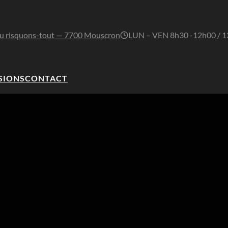
u risquons-tout — 7700 Mouscron
LUN – VEN 8h30 -12h00 / 
SIONS
CONTACT