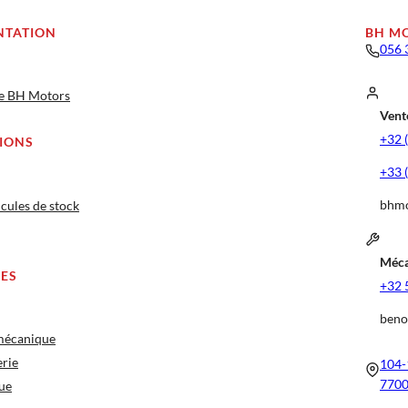
NTATION
BH M
056 
ge BH Motors
Vente
+32 
IONS
+33 
bhmo
cules de stock
Méca
CES
+32 
beno
 mécanique
erie
104-
7700
ue