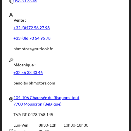
056 33 33 46
Vente :
+32 (0)472 56 27 98
+33 (0)6 70 54 95 78
bhmotors@outlook.fr
Mécanique :
+32 56 33 33 46
benoit@bhmotors.com
104-106 Chaussée du Risquons-tout
7700 Mouscron (Belgique)
TVA BE 0478 768 145
Lun-Ven
8h30-12h
13h30-18h30