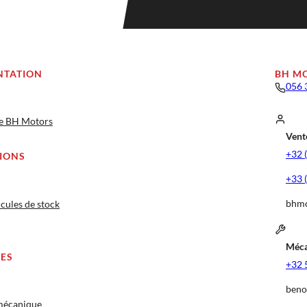
NTATION
BH M
056 
ge BH Motors
Vente
+32 
IONS
+33 
bhmo
cules de stock
Méca
CES
+32 
beno
 mécanique