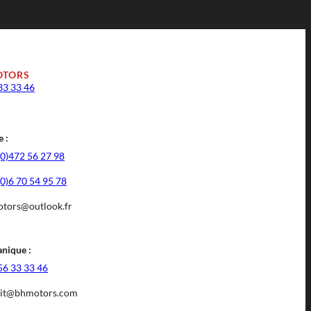
OTORS
33 33 46
 :
(0)472 56 27 98
(0)6 70 54 95 78
tors@outlook.fr
nique :
56 33 33 46
it@bhmotors.com