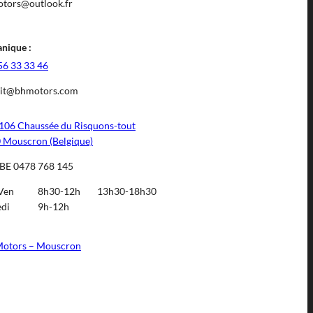
tors@outlook.fr
nique :
56 33 33 46
it@bhmotors.com
106 Chaussée du Risquons-tout
 Mouscron (Belgique)
BE 0478 768 145
Ven
8h30-12h
13h30-18h30
di
9h-12h
otors – Mouscron