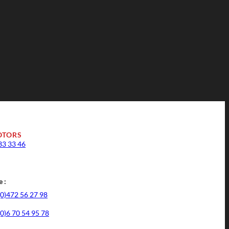
OTORS
33 33 46
 :
(0)472 56 27 98
(0)6 70 54 95 78