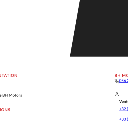
NTATION
BH M
056 
ge BH Motors
Vente
+32 
IONS
+33 