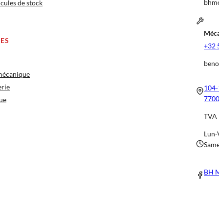
bhmo
cules de stock
Méca
CES
+32 
beno
 mécanique
erie
104-
7700
ue
TVA 
Lun-
Same
BH M