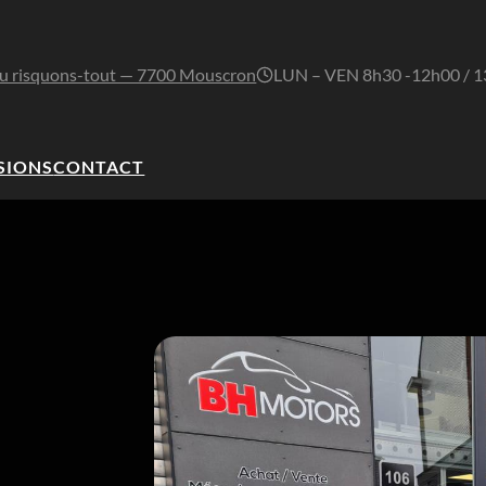
u risquons-tout — 7700 Mouscron
LUN – VEN 8h30 -12h00 / 
SIONS
CONTACT