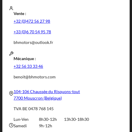
Vente :
+32 (0)472 56 27 98
+33 (0)6 70 54 95 78
bhmotors@outlook.fr
Mécanique :
+32 56 33 33 46
benoit@bhmotors.com
104-106 Chaussée du Risquons-tout
7700 Mouscron (Belgique)
TVA BE 0478 768 145
Lun-Ven
8h30-12h
13h30-18h30
Samedi
9h-12h